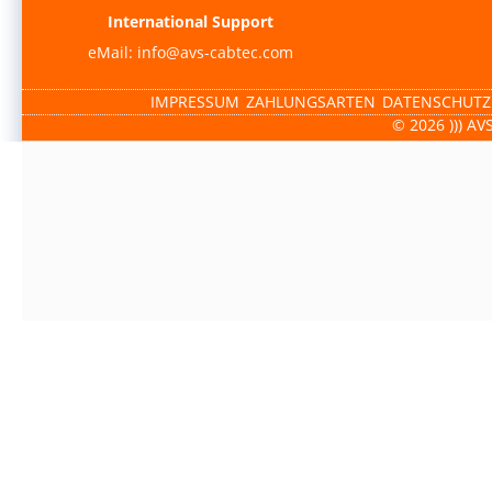
International Support
eMail: info@avs-cabtec.com
IMPRESSUM
ZAHLUNGSARTEN
DATENSCHUTZ
© 2026 ))) AV