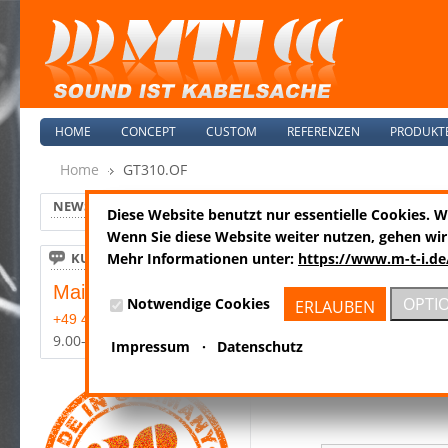
HOME
CONCEPT
CUSTOM
REFERENZEN
PRODUKT
Home
GT310.OF
NEWS
Diese Website benutzt nur essentielle Cookies. 
GT310.OF
Wenn Sie diese Website weiter nutzen, gehen wir
KUNDENSERVICE
Mehr Informationen unter:
https://www.m-t-i.de
Mail:
info@m-t-i.de
OPTI
Notwendige Cookies
ERLAUBEN
+49 4185-8089-0
9.00-17.00 Mo-Fr
Impressum
·
Datenschutz