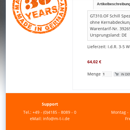
Artikelbeschreibun
GT310.OF Schill Spe
ohne Kernabdeckung
Warentarif-Nr. 3926
Ursprungsland: DE
Lieferzeit: I.d.R. 3-5 
64,02 €
Menge
IN D
Support
Tel.: +49 - (0)4185 - 8089 - 0
Montag - 
eMail: info@m-t-i.de
Fr