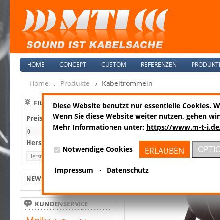
HOME
CONCEPT
CUSTOM
REFERENZEN
PRODUKT
Home
Produkte
Kabeltrommeln
Kabeltrommeln
FILTERN NACH
Diese Website benutzt nur essentielle Cookies. 
Artikel 1 bis 10 von 29 gesam
Wenn Sie diese Website weiter nutzen, gehen wir
Preis
Mehr Informationen unter:
https://www.m-t-i.de
-
GT310.OF
Hersteller
OPTI
Notwendige Cookies
ERLAUBEN
Impressum
·
Datenschutz
NEWS
KUNDENSERVICE