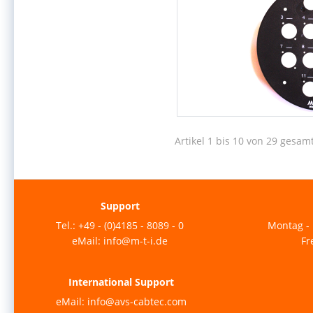
Artikel 1 bis 10 von 29 gesam
Support
Tel.: +49 - (0)4185 - 8089 - 0
Montag - 
eMail: info@m-t-i.de
Fr
International Support
eMail: info@avs-cabtec.com