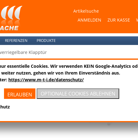
Artikelsuche
ANMELDEN
ZUR KASSE
REFERENZEN
PRODUKTE
verriegelbare Klapptür
nur essentielle Cookies. Wir verwenden KEIN Google-Analytics o
KOMB.450.MFK
 weiter nutzen, gehen wir von Ihrem Einverständnis aus.
ter:
https://www.m-t-i.de/datenschutz/
OPTIONALE COOKIES ABLEHNEN
ERLAUBEN
chutz