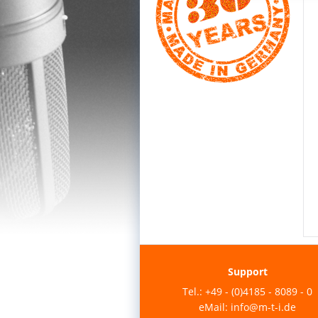
Support
Tel.: +49 - (0)4185 - 8089 - 0
eMail: info@m-t-i.de