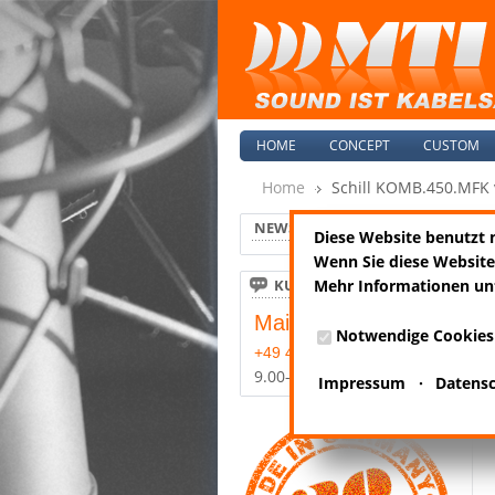
HOME
CONCEPT
CUSTOM
Home
Schill KOMB.450.MFK 
NEWS
Diese Website benutzt 
Wenn Sie diese Website
KUNDENSERVICE
Mehr Informationen un
Mail:
info@m-t-i.de
Notwendige Cookies
+49 4185-8089-0
9.00-17.00 Mo-Fr
Impressum
·
Datens