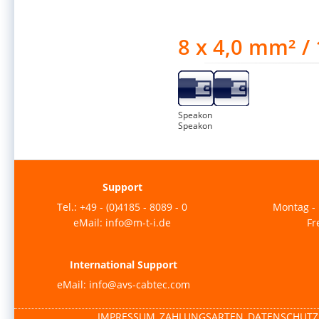
8 x 4,0 mm² /
Speakon
Speakon
Support
Tel.: +49 - (0)4185 - 8089 - 0
Montag - 
eMail: info@m-t-i.de
Fr
International Support
eMail: info@avs-cabtec.com
IMPRESSUM
ZAHLUNGSARTEN
DATENSCHUTZ