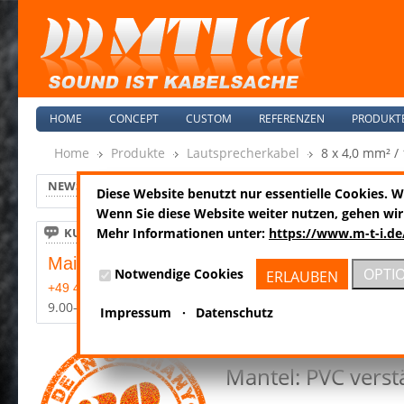
HOME
CONCEPT
CUSTOM
REFERENZEN
PRODUKT
Home
Produkte
Lautsprecherkabel
8 x 4,0 mm² /
MTI PROFESSIO
NEWS
Diese Website benutzt nur essentielle Cookies. 
Wenn Sie diese Website weiter nutzen, gehen wir
entsprechend Run
KUNDENSERVICE
Mehr Informationen unter:
https://www.m-t-i.de
Mail:
Cu.: 8x 4,0 mm², 
info@m-t-i.de
OPTI
Notwendige Cookies
ERLAUBEN
+49 4185-8089-0
sauerstoff-/ oxida
9.00-17.00 Mo-Fr
Impressum
·
Datenschutz
doppelte Cu.-Sch
Mantel: PVC verst