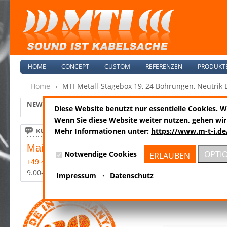
HOME
CONCEPT
CUSTOM
REFERENZEN
PRODUKT
Home
MTI Metall-Stagebox 19, 24 Bohrungen, Neutrik 
NEWS
Diese Website benutzt nur essentielle Cookies. 
MSB24-19
Wenn Sie diese Website weiter nutzen, gehen wir
KUNDENSERVICE
Mehr Informationen unter:
https://www.m-t-i.de
Mail:
info@m-t-i.de
OPTI
Notwendige Cookies
ERLAUBEN
+49 4185-8089-0
9.00-17.00 Mo-Fr
Impressum
·
Datenschutz