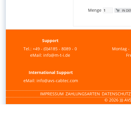
Menge
IN D
Support
Tel.: +49 - (0)4185 - 8089 - 0
Montag - 
eMail: info@m-t-i.de
Fr
International Support
eMail: info@avs-cabtec.com
IMPRESSUM
ZAHLUNGSARTEN
DATENSCHUTZ
© 2026 ))) AV