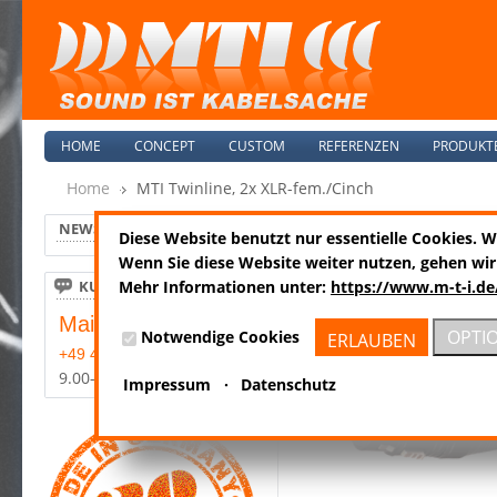
HOME
CONCEPT
CUSTOM
REFERENZEN
PRODUKT
Home
MTI Twinline, 2x XLR-fem./Cinch
NEWS
Diese Website benutzt nur essentielle Cookies. 
MTP FE3C
Wenn Sie diese Website weiter nutzen, gehen wir
KUNDENSERVICE
Mehr Informationen unter:
https://www.m-t-i.de
Mail:
info@m-t-i.de
OPTI
Notwendige Cookies
ERLAUBEN
+49 4185-8089-0
9.00-17.00 Mo-Fr
Impressum
·
Datenschutz