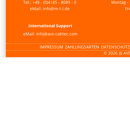
Tel.: +49 - (0)4185 - 8089 - 0
Montag - 
eMail: info@m-t-i.de
Fr
International Support
eMail: info@avs-cabtec.com
IMPRESSUM
ZAHLUNGSARTEN
DATENSCHUTZ
© 2026 ))) AV