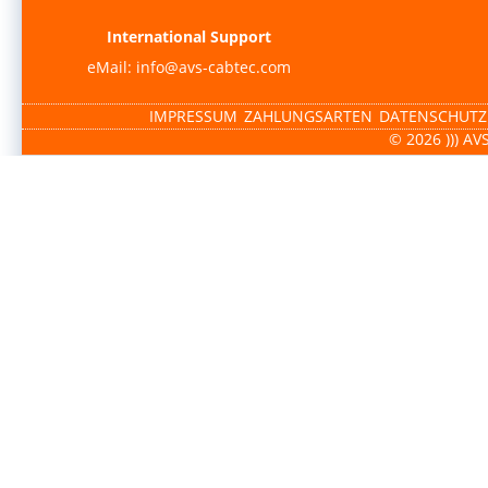
International Support
eMail: info@avs-cabtec.com
IMPRESSUM
ZAHLUNGSARTEN
DATENSCHUTZ
© 2026 ))) AV