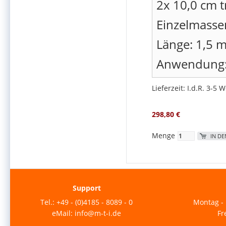
2x 10,0 cm 
Einzelmass
Länge: 1,5 
Anwendung:
Lieferzeit: I.d.R. 3-5 
298,80 €
Menge
IN D
Support
Tel.: +49 - (0)4185 - 8089 - 0
Montag - 
eMail: info@m-t-i.de
Fr