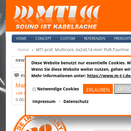
HOME
CONCEPT
CUSTOM
REFERENZEN
PRODUKT
Home
MTI prof. Multicore, 6x2x0,14 mm² PUR,Tourline 
NEWS
Diese Website benutzt nur essentielle Cookies. 
MUL1,5TL19FÜF
Wenn Sie diese Website weiter nutzen, gehen wir
KUNDENSERVICE
Mehr Informationen unter:
https://www.m-t-i.de
Mail:
info@m-t-i.de
OPTI
Notwendige Cookies
ERLAUBEN
+49 4185-8089-0
9.00-17.00 Mo-Fr
Impressum
·
Datenschutz