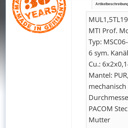
Artikelbeschreibun
MUL1,5TL1
MTI Prof. Mo
Typ: MSC06-
6 sym. Kanä
Cu.: 6x2x0,
Mantel: PUR,
mechanisch h
Durchmesser
PACOM Steck
Mutter